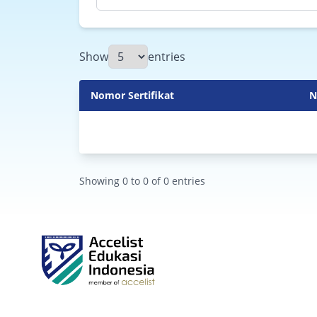
Show
entries
Nomor Sertifikat
N
Showing
0
to
0
of
0
entries