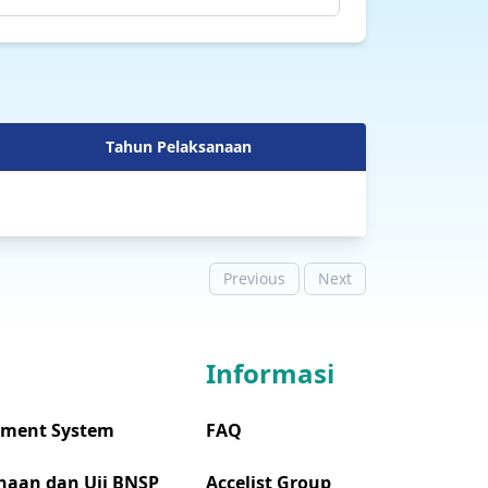
Tahun Pelaksanaan
Previous
Next
Informasi
ement System
FAQ
haan dan Uji BNSP
Accelist Group