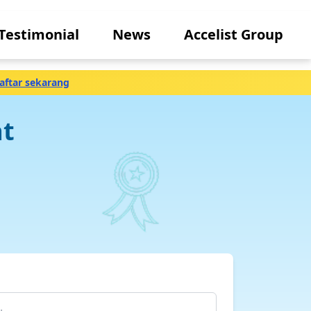
Testimonial
News
Accelist Group
aftar sekarang
at