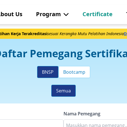
bout Us
Program
Certificate
ihan Kerja Terakreditasi
sesuai Kerangka Mutu Pelatihan Indonesia
D
aftar Pemegang Sertifik
BNSP
Bootcamp
Semua
Nama Pemegang