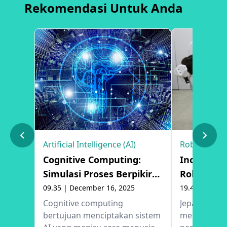
Rekomendasi Untuk Anda
Artificial Intelligence (AI)
Robotic
Cognitive Computing:
Inovasi Ro
Simulasi Proses Berpikir
Robot Asi
Manusia
09.35 | December 16, 2025
19.40 | Dece
Cognitive computing
Jepang sed
bertujuan menciptakan sistem
mengemban