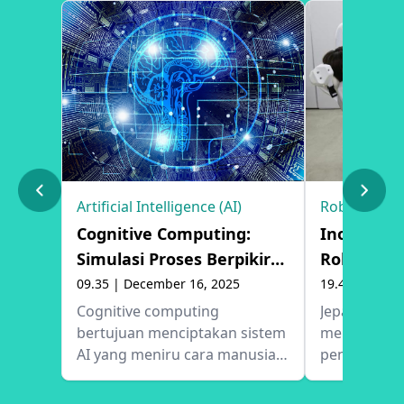
Artificial Intelligence (AI)
Robotic
Cognitive Computing:
Inovasi Ro
Simulasi Proses Berpikir
Robot Asi
Manusia
09.35 | December 16, 2025
19.40 | Dece
Cognitive computing
Jepang sed
bertujuan menciptakan sistem
mengemban
AI yang meniru cara manusia
penyelamat 
berpikir, belajar, dan
untuk meng
mengambil keputusan,
sosial sepe