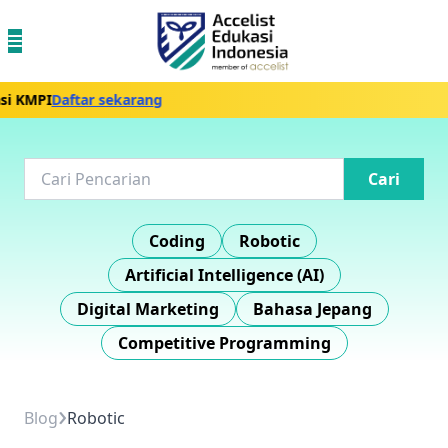
i KMPI
Daftar sekarang
Cari
Coding
Robotic
Artificial Intelligence (AI)
Digital Marketing
Bahasa Jepang
Competitive Programming
›
Blog
Robotic