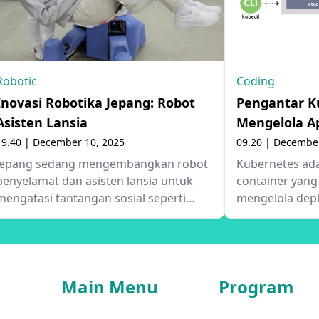
Robotic
Coding
Inovasi Robotika Jepang: Robot
Pengantar K
Asisten Lansia
Mengelola Ap
19.40 | December 10, 2025
09.20 | December
Jepang sedang mengembangkan robot
Kubernetes ada
penyelamat dan asisten lansia untuk
container yang
mengatasi tantangan sosial seperti
mengelola depl
bencana alam dan populasi menua.
pengelolaan apl
Negara ini memanfaatkan kemajuan
secara otomatis
teknologi robotika untuk menciptakan
memungkinkan 
solusi nyata yang dapat merespons
menjalankan ap
Main Menu
Program
kebutuhan masyarakat di masa depan.
lingkungan seca
Artikel ini membahas proyek-proyek
cloud maupun o
robotik inovatif seperti humanoid besar
akan membahas