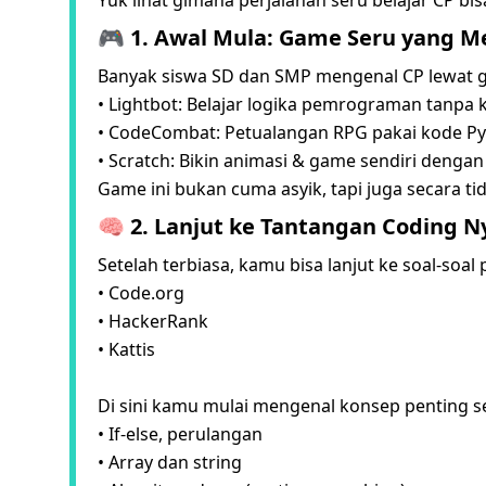
🎮 1. Awal Mula: Game Seru yang M
Banyak siswa SD dan SMP mengenal CP lewat g
• Lightbot: Belajar logika pemrograman tanpa 
• CodeCombat: Petualangan RPG pakai kode Py
• Scratch: Bikin animasi & game sendiri dengan
Game ini bukan cuma asyik, tapi juga secara ti
🧠 2. Lanjut ke Tantangan Coding N
Setelah terbiasa, kamu bisa lanjut ke soal-soa
• Code.org
• HackerRank
• Kattis
Di sini kamu mulai mengenal konsep penting se
• If-else, perulangan
• Array dan string