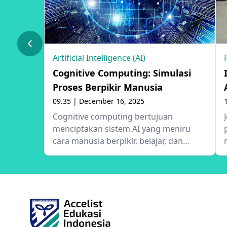
Artificial Intelligence (AI)
Cognitive Computing: Simulasi
Proses Berpikir Manusia
09.35 | December 16, 2025
Cognitive computing bertujuan
menciptakan sistem AI yang meniru
cara manusia berpikir, belajar, dan
mengambil keputusan, dengan tujuan
akhir membantu manusia
menyelesaikan masalah yang kompleks
secara lebih efisien. Artikel ini mengulas
teknologi di balik cognitive computing
serta bagaimana AI dapat digunakan
untuk analisis tingkat lanjut dalam