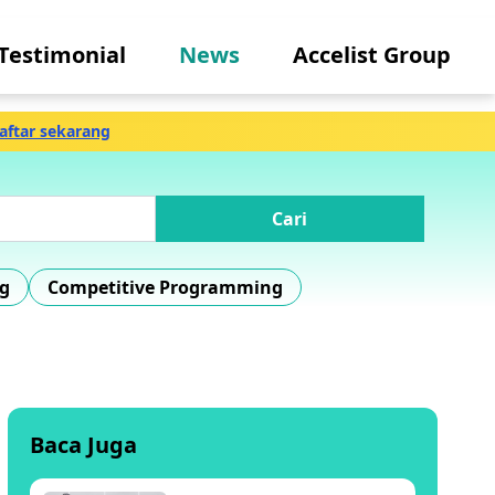
Testimonial
News
Accelist Group
aftar sekarang
Cari
g
Competitive Programming
Baca Juga