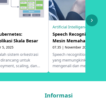
Artificial Intelligence (AI)
ubernetes:
Speech Recognition: Me
likasi Skala Besar
Mesin Memahami Ucapa
 5, 2025
07.35 | November 20, 2025
lah sistem orkestrasi
Speech recognition adalah te
 dirancang untuk
yang memungkinkan komput
oyment, scaling, dan
mengenali dan mengubah su
ikasi berbasis container
manusia menjadi teks. Teknolo
. Sistem ini
bekerja dengan menganalisis
developer untuk
gelombang suara yang masuk
likasi di berbagai
memprosesnya menjadi fitur-f
Informasi
ra konsisten, baik di
akustik, lalu mencocokkanny
n-premise. Artikel ini
pola-pola dalam basis data u
 berbagai konsep
menghasilkan teks yang sesuai