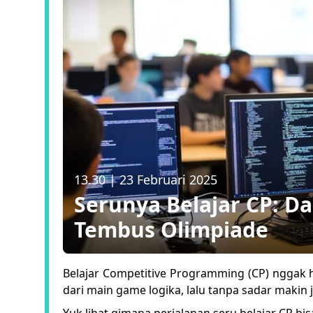
13.30
|
23 Februari 2025
Serunya Belajar CP: D
Tembus Olimpiade
Belajar Competitive Programming (CP) nggak h
dari main game logika, lalu tanpa sadar makin 
Yuk lihat gimana perjalanan seru belajar CP bis