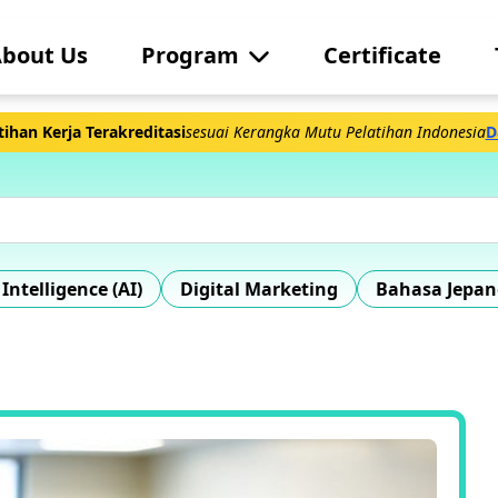
bout Us
Program
Certificate
ihan Kerja Terakreditasi
sesuai Kerangka Mutu Pelatihan Indonesia
D
l Intelligence (AI)
Digital Marketing
Bahasa Jepan