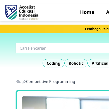
Home
A
Lembaga Pelat
Coding
Robotic
Artificia
›
Blog
Competitive Programming