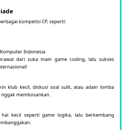
piade
rbagai kompetisi CP, seperti:
e Komputer Indonesia
rawal dari suka main game coding, lalu sukses
ternasional!
n klub kecil, diskusi soal sulit, atau adain lomba
 dan nggak membosankan.
 hal kecil seperti game logika, lalu berkembang
membanggakan.