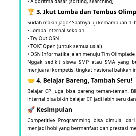
• Algoritma dasar (sorting, searching)
🏆 3. Ikut Lomba dan Tembus Olim
Sudah makin jago? Saatnya uji kemampuan di be
• Lomba internal sekolah
• Try Out OSN
• TOKI Open (untuk semua usia!)
• OSN Informatika jalan menuju Tim Olimpiad
Nggak sedikit siswa SMP atau SMA yang be
menjuarai kompetisi tingkat nasional bahkan in
🤝 4. Belajar Bareng, Tambah Seru!
Belajar CP juga bisa bareng teman-teman. Biki
internal bisa bikin belajar CP jadi lebih seru
🚀 Kesimpulan
Competitive Programming bisa dimulai dari
menjadi hobi yang bermanfaat dan prestasi 