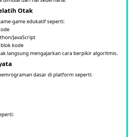
elatih Otak
ame-game edukatif seperti:
kode
thon/JavaScript
 blok kode
dak langsung mengajarkan cara berpikir algoritmis.
yata
l pemrograman dasar di platform seperti:
perti: