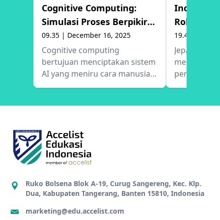
Cognitive Computing:
Inovasi Ro
Simulasi Proses Berpikir
Robot Asi
Manusia
09.35 | December 16, 2025
19.40 | Dece
Cognitive computing
Jepang sed
bertujuan menciptakan sistem
mengemban
AI yang meniru cara manusia
penyelamat 
berpikir, belajar, dan
untuk meng
mengambil keputusan,
sosial sepe
dengan tujuan akhir
dan populas
membantu manusia
ini memanf
menyelesaikan masalah yang
teknologi r
kompleks secara lebih efisien.
menciptakan
Artikel ini mengulas teknologi
dapat mere
di balik cognitive computing
masyarakat 
serta bagaimana AI dapat
Artikel ini
Ruko Bolsena Blok A-19, Curug Sangereng, Kec. Klp.
digunakan untuk analisis
proyek robot
Dua, Kabupaten Tangerang, Banten 15810, Indonesia
tingkat lanjut dalam berbagai
humanoid b
marketing@edu.accelist.com
bidang seperti kesehatan,
penanggula