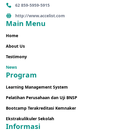
keuangan, pendidikan, dan
serta robot
62 859-5959-5915
layanan pelanggan.
AI dalam ca
http://www.accelist.com
dirancang 
Main Menu
bantuan lan
darurat ma
Home
keseharian l
About Us
Testimony
News
Program
Learning Management System
Pelatihan Perusahaan dan Uji BNSP
Bootcamp Terakreditasi Kemnaker
Ekstrakulikuler Sekolah
Informasi